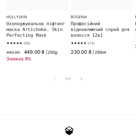
HOLLYSKIN
BOGENIA
Бренд:
Бренд:
Охолоджувальна ліфтинг
Професійний
маска Artichoke. Skin
відновлюючий спрей для
Perfecting Mask
волосся 12в1
59
73
(59)
(73)
Відгуки
Відгуки
Regular
Sale
449.00 ₴
Regular
230.00 ₴
492.00
|
250g
|
250ml
Знижка 8%
price
price
price
з
1
/
3