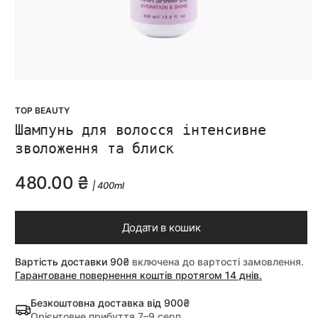
Відкрити
1
у
КОД
TOP BEAUTY
вікні
ТОВАРУ:
Шампунь для волосся інтенсивне
зволоження та блиск
Regular
480.00 ₴
|
400ml
price
Додати в кошик
Вартість доставки 90₴
включена до вартості замовлення.
Гарантоване повернення коштів протягом 14 днів.
Безкоштовна доставка від 900₴
Орієнтовне прибуття
7–9 серп.